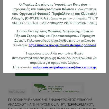
O
Φορέας Διαχείρισης Υγροτόπων Κοτυχίου –
Related posts
Στροφυλιάς και Κυπαρισσιακού Κόλπου
ενσωματώθηκε
στον
Οργανισμό Φυσικού Περιβάλλοντος και Κλιματικής
Αλλαγής (Ο.ΦΥ.ΠΕ.Κ.Α.)
σύμφωνα με την υπ’ αριθμ. ΥΠΕΝ/
ΔΝΕΠ/4279/211/11-2-2022 απόφαση (ΦΕΚ 1022/Β/4-3-2022)
21/02/2022
Η ιστοσελίδα της νέας
Μονάδας Διαχείρισης Εθνικού
ΠΡΟΣΚΛΗΣΗ ΕΚΔΗΛΩΣΗΣ ΕΝΔΙΑΦΕΡΟΝΤΟΣ ΕΠΠΙΛΟΓΗΣ
Πάρκου Στροφυλιάς και Προστατευόμενων Περιοχών
ΑΝΑΔΟΧΟΥ ΓΙΑ ΤΗΝ ΠΡΟΜΗΘΕΙΑ ΚΑΥΣΙΜΩΝ ΚΙΝΗΣΗΣ
Δυτικής Πελοποννήσου
είναι διαθέσιμη στον ακόλουθο
(ΠΕΤΡΕΛΑΙΟ ΚΙΝΗΣΗΣ) ΜΕ ΔΙΑΔΙΚΑΣΙΑ ΑΠΕΥΘΕΙΑΣ
σύνδεσμο:
https://necca.gov.gr/mu-westernpeloponnese
ΑΝΑΘΕΣΗΣ ΓΙΑ ΤΟ ΕΤΟΣ 2022 ΣΤΑ ΠΛΑΙΣΙΑ ΥΛΟΠΟΙΗΣΗΣ
ΤΩΝ ΔΡΑΣΕΩΝ Π.3.4, Π.4.1, Π.4.4 ΤΟΥ ΥΠΟΕΡΓΟΥ 1 ΤΟΥ
Η παρούσα ιστοσελίδα του πρώην Φορέα
ΥΜΕΠΕΡΑΑ
(https://strofylianationalpark.gr) πλέον δεν ενημερώνεται και
παραμένει για αρχειακούς λόγους.
Επικοινωνία:
mdpp.westernpeloponnese@necca.gov.gr
Περισσότερα
08/02/2022
ΠΡΟΣΚΛΗΣΗ ΕΚΔΗΛΩΣΗΣ ΕΝΔΙΑΦΕΡΟΝΤΟΣ ΕΠΙΛΟΓΗΣ
ΑΝΑΔΟΧΟΥ ΓΙΑ ΤΗΝ ΠΡΟΜΗΘΕΙΑ Η/Υ, ΠΕΡΙΦΕΡΕΙΑΚΟΥ,