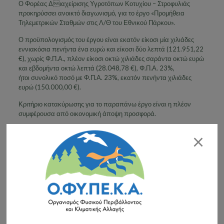
Ο Φορέας Διαχείρισης Υγροτόπων Κοτυχίου – Στροφυλιάς
προκηρύσσει ανοικτό διαγωνισμό, για το έργο «Προμήθεια
Τηλεμετρικών Σταθμών στις Λ/Θ του Εθνικού Πάρκου».
Ο προϋπολογισμός του έργου είναι εκατόν είκοσι μία χιλιάδες
εννιακόσια πενήντα ένα ευρώ και είκοσι δύο λεπτά (121.951,22
€), χωρίς Φ.Π.Α., πλέον είκοσι οκτώ χιλιάδες σαράντα οκτώ ευρώ
και εβδομήντα οκτώ λεπτά (28.048,78 €), Φ.Π.Α. 23%,
ήτοι συνολικό ποσό με Φ.Π.Α. 23%, εκατόν πενήντα χιλιάδες
ευρώ (150.000,00 €).
Κριτήριο κατακύρωσης για το παραπάνω έργο είναι η πλέον
συμφέρουσα από οικονομική άποψη προσφορά.
Το έργο συγχρηματοδοτείται από εθνικούς πόρους και το
×
Ευρωπαϊκό Ταμείο Περιφερειακής Ανάπτυξης, στο πλαίσιο του
ΕΣΠΑ 2007- 2013 και ειδικότερα από το
Επιχειρησιακό Πρόγραμμα «Περιβάλλον και Αειφόρος
Ανάπτυξη» (Άξονας Προτεραιότητας 9) με τίτλο Πράξης
«ΠΡΟΣΤΑΣΙΑ ΚΑΙ ΔΙΑΤΗΡΗΣΗ ΤΗΣ ΒΙΟΠΟΙΚΙΛΟΤΗΤΑΣ ΤΟΥ
ΕΘΝΙΚΟΥ ΠΑΡΚΟΥ ΥΓΡΟΤΟΠΩΝ ΚΟΤΥΧΙΟΥ –
ΣΤΡΟΦΥΛΙΑΣ».
Επισυνάπτεται το κείμενο της
Προκήρυξης
.