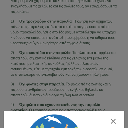
Μπορούμε να χαρούμε το καλοκαίρι και τη θάλασσα χωρίς να
ενοχλήσουμε τις χελώνες και τις φωλιές τους, αν εφαρμόσουμε τα
παρακάτω:
1)
Όχι τροχοφόρα στην παραλία
. Η κίνηση των οχημάτων
πάνω στις παραλίες, εκτός από του ότι απαγορεύεται από το
νόμο, προκαλεί δονήσεις στο έδαφος με αποτέλεσμα να υπάρχει
κίνδυνος να διακοπεί η ανάπτυξη του εμβρύου ή να ωθήσει τους
νεοσσούς να βγουν νωρίτερα από τη φωλιά τους.
2)
Όχι σκουπίδια στην παραλία
. Τα πλαστικά απορρίμματα
αποτελούν σημαντικό κίνδυνο για τις χελώνες είτε μέσω της
κατάποσης πλαστικής σακούλας ή άλλων πλαστικών
αντικειμένων, είτε με τη τυχαία εμπλοκή των νεοσσών σε αυτά,
με αποτέλεσμα να εγκλωβιστούν και να χάσουν τη ζωή τους.
3)
Όχι φωτιές στην παραλία
. Το φως από τις φωτιές και η
παρουσία ανθρώπων τρομάζουν τις ενήλικες θηλυκές και
αποτελούν άμεσο κίνδυνο για τη ζωή των νεοσσών.
4)
Όχι φώτα που έχουν κατεύθυνση την παραλία
ωοτοκίας
. Ο τεχνητός φωτισμός αποπροσανατολίζει τους
νεοσσούς με αποτέλεσμα να μη βρίσκουν τη σωστή κατεύθυνση
×
προς την θάλασσα και πεθαίνουν από εξάντληση και
αφυδάτωση.