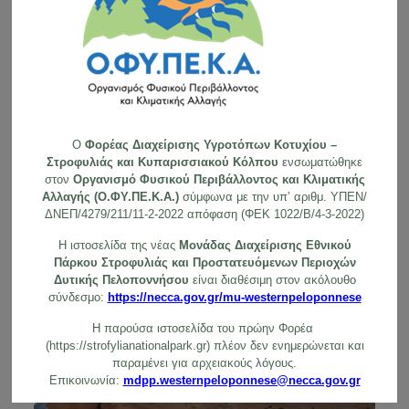
5
) Όχι βόλτες στην παραλία τις βραδινές ώρες
. Την
περίοδο ωοτοκίας είναι πιθανό να ενοχλήσουμε μια χελώνα που
προσπαθεί να γεννήσει, ενώ την περίοδο εκκόλαψης πιθανότατα
να πατήσουμε κατά λάθος τους μικρούς νεοσσούς.
Με αυτές τι μικρές κινήσεις θα μπορέσουν όλοι να συμμετέχουν
ενεργά στην προστασία αυτού του πανάρχαιου είδους που ζει
στις ελληνικές θάλασσες.
O
Φορέας Διαχείρισης Υγροτόπων Κοτυχίου –
Στροφυλιάς και Κυπαρισσιακού Κόλπου
ενσωματώθηκε
στον
Οργανισμό Φυσικού Περιβάλλοντος και Κλιματικής
Αλλαγής (Ο.ΦΥ.ΠΕ.Κ.Α.)
σύμφωνα με την υπ’ αριθμ. ΥΠΕΝ/
ΔΝΕΠ/4279/211/11-2-2022 απόφαση (ΦΕΚ 1022/Β/4-3-2022)
Η ιστοσελίδα της νέας
Μονάδας Διαχείρισης Εθνικού
Πάρκου Στροφυλιάς και Προστατευόμενων Περιοχών
Δυτικής Πελοποννήσου
είναι διαθέσιμη στον ακόλουθο
σύνδεσμο:
https://necca.gov.gr/mu-westernpeloponnese
Η παρούσα ιστοσελίδα του πρώην Φορέα
(https://strofylianationalpark.gr) πλέον δεν ενημερώνεται και
παραμένει για αρχειακούς λόγους.
Επικοινωνία:
mdpp.westernpeloponnese@necca.gov.gr