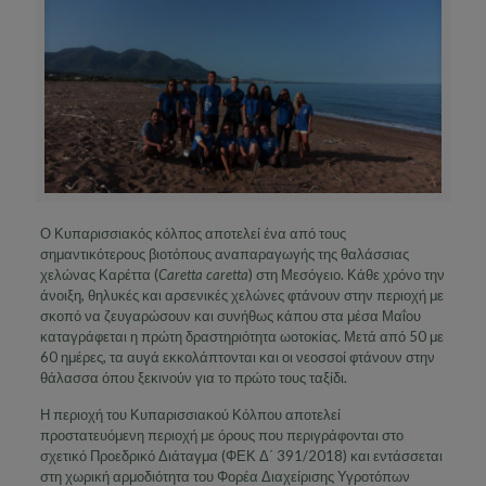
Ο Κυπαρισσιακός κόλπος αποτελεί ένα από τους
σημαντικότερους βιοτόπους αναπαραγωγής της θαλάσσιας
χελώνας Καρέττα (
Caretta caretta
) στη Μεσόγειο. Κάθε χρόνο την
άνοιξη, θηλυκές και αρσενικές χελώνες φτάνουν στην περιοχή με
σκοπό να ζευγαρώσουν και συνήθως κάπου στα μέσα Μαΐου
καταγράφεται η πρώτη δραστηριότητα ωοτοκίας. Μετά από 50 με
60 ημέρες, τα αυγά εκκολάπτονται και οι νεοσσοί φτάνουν στην
θάλασσα όπου ξεκινούν για το πρώτο τους ταξίδι.
Η περιοχή του Κυπαρισσιακού Κόλπου αποτελεί
προστατευόμενη περιοχή με όρους που περιγράφονται στο
σχετικό Προεδρικό Διάταγμα (ΦΕΚ Δ΄ 391/2018) και εντάσσεται
στη χωρική αρμοδιότητα του Φορέα Διαχείρισης Υγροτόπων