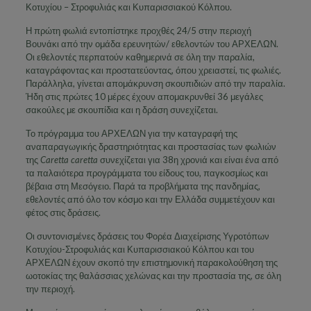
Κοτυχίου – Στροφυλιάς και Κυπαρισσιακού Κόλπου.
Η πρώτη φωλιά εντοπίστηκε προχθές 24/5 στην περιοχή
Βουνάκι από την ομάδα ερευνητών/ εθελοντών του ΑΡΧΕΛΩΝ.
Οι εθελοντές περπατούν καθημερινά σε όλη την παραλία,
καταγράφοντας και προστατεύοντας, όπου χρειαστεί, τις φωλιές.
Παράλληλα, γίνεται απομάκρυνση σκουπιδιών από την παραλία.
Ήδη στις πρώτες 10 μέρες έχουν απομακρυνθεί 36 μεγάλες
σακούλες με σκουπίδια και η δράση συνεχίζεται.
Το πρόγραμμα του ΑΡΧΕΛΩΝ για την καταγραφή της
αναπαραγωγικής δραστηριότητας και προστασίας των φωλιών
της
Caretta caretta
συνεχίζεται για 38η χρονιά και είναι ένα από
τα παλαιότερα προγράμματα του είδους του, παγκοσμίως και
βέβαια στη Μεσόγειο. Παρά τα προβλήματα της πανδημίας,
εθελοντές από όλο τον κόσμο και την Ελλάδα συμμετέχουν και
φέτος στις δράσεις.
Οι συντονισμένες δράσεις του Φορέα Διαχείρισης Υγροτόπων
Κοτυχίου-Στροφυλιάς και Κυπαρισσιακού Κόλπου και του
ΑΡΧΕΛΩΝ έχουν σκοπό την επιστημονική παρακολούθηση της
ωοτοκίας της θαλάσσιας χελώνας και την προστασία της, σε όλη
την περιοχή.