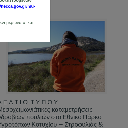
ροστατευόμενων
//necca.gov.gr/mu-
 ενημερώνεται και
25/01/2022
Δ Ε Λ Τ Ι Ο Τ Υ Π Ο Υ
Μεσοχειμωνιάτικες καταμετρήσεις
υδρόβιων πουλιών στο Εθνικό Πάρκο
Υγροτόπων Κοτυχίου – Στροφυλιάς &