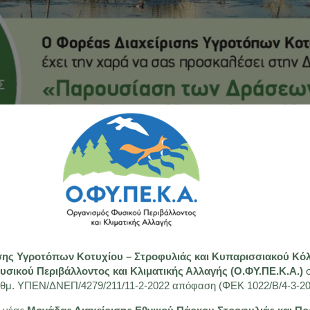
σης Υγροτόπων Κοτυχίου – Στροφυλιάς και Κυπαρισσιακού Κ
σικού Περιβάλλοντος και Κλιματικής Αλλαγής (Ο.ΦΥ.ΠΕ.Κ.Α.)
σ
ιθμ. ΥΠΕΝ/ΔΝΕΠ/4279/211/11-2-2022 απόφαση (ΦΕΚ 1022/Β/4-3-20