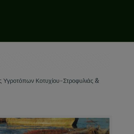
ς Υγροτόπων Κοτυχίου-Στροφυλιάς &