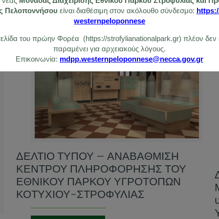
ς νέας
Μονάδας Διαχείρισης Εθνικού Πάρκου Στροφυλιάς και Π
ής Πελοποννήσου
είναι διαθέσιμη στον ακόλουθο σύνδεσμο:
https:
westernpeloponnese
λίδα του πρώην Φορέα (https://strofylianationalpark.gr) πλέον δεν
παραμένει για αρχειακούς λόγους.
14/02/2022
Επικοινωνία:
mdpp.westernpeloponnese@necca.gov.gr
ΔΕΛΤΙΟ ΤΥΠΟΥ – ΑΝΑΒΑΘΜΙΣΗ
ΚΕΝΤΡΟΥ ΠΛΗΡΟΦΟΡΗΣΗΣ ΤΟΥ
ΕΘΝΙΚΟΥ ΠΑΡΚΟΥ ΥΓΡΟΤΟΠΩΝ
ΚΟΤΥΧΙΟΥ-ΣΤΡΟΦΥΛΙΑΣ