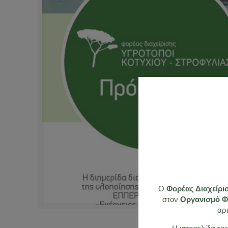
O
Φορέας Διαχείρι
στον
Οργανισμό Φυ
αρ